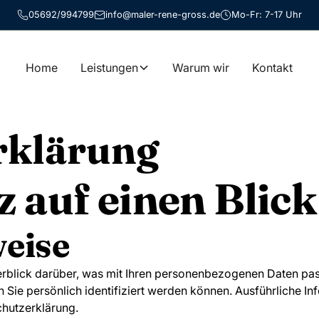
05692/994799
info@maler-rene-gross.de
Mo-Fr: 7-17 Uhr
Home
Leistungen
Warum wir
Kontakt
rklärung
z auf einen Blick
eise
rblick darüber, was mit Ihren personenbezogenen Daten pas
n Sie persönlich identifiziert werden können. Ausführliche
chutzerklärung.