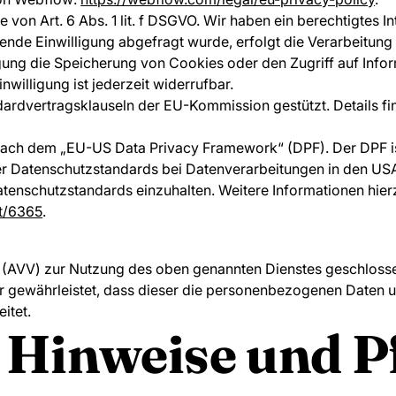
on Art. 6 Abs. 1 lit. f DSGVO. Wir haben ein berechtigtes In
nde Einwilligung abgefragt wurde, erfolgt die Verarbeitung au
ung die Speicherung von Cookies oder den Zugriff auf Infor
willigung ist jederzeit widerrufbar.
ardvertragsklauseln der EU-Kommission gestützt. Details fin
g nach dem „EU-US Data Privacy Framework“ (DPF). Der DPF 
er Datenschutzstandards bei Datenverarbeitungen in den US
 Datenschutzstandards einzuhalten. Weitere Informationen hie
t/6365
.
 (AVV) zur Nutzung des oben genannten Dienstes geschlossen
er gewährleistet, dass dieser die personenbezogenen Daten 
itet.
 Hinweise und Pf