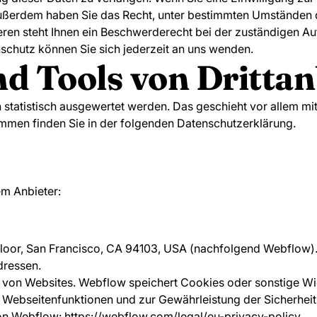
. Außerdem haben Sie das Recht, unter bestimmten Umständen 
en steht Ihnen ein Beschwerderecht bei der zuständigen Au
chutz können Sie sich jederzeit an uns wenden.
d Tools von Dritt­an
n statistisch ausgewertet werden. Das geschieht vor allem
ammen finden Sie in der folgenden Datenschutzerklärung.
em Anbieter:
nd Floor, San Francisco, CA 94103, USA (nachfolgend Webflow
dressen.
n von Websites. Webflow speichert Cookies oder sonstige Wi
er Webseitenfunktionen und zur Gewährleistung der Sicherheit
von Webflow:
https://webflow.com/legal/eu-privacy-policy
.