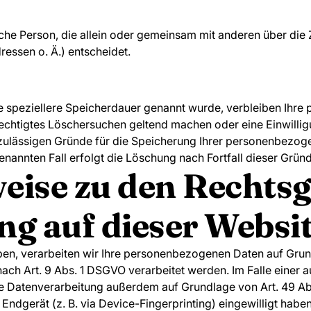
stische Person, die allein oder gemeinsam mit anderen über di
essen o. Ä.) entscheidet.
e speziellere Speicherdauer genannt wurde, verbleiben Ihr
erechtigtes Löschersuchen geltend machen oder eine Einwilli
 zulässigen Gründe für die Speicherung Ihrer personenbezoge
enannten Fall erfolgt die Löschung nach Fortfall dieser Grün
eise zu den Rechts
g auf dieser Websi
ben, verarbeiten wir Ihre personenbezogenen Daten auf Grundl
ach Art. 9 Abs. 1 DSGVO verarbeitet werden. Im Falle einer a
e Datenverarbeitung außerdem auf Grundlage von Art. 49 Abs.
 Endgerät (z. B. via Device-Fingerprinting) eingewilligt habe