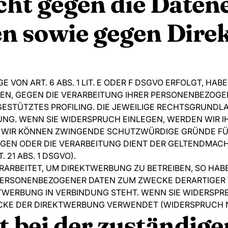
ht gegen die Daten
en sowie gegen Dire
ON ART. 6 ABS. 1 LIT. E ODER F DSGVO ERFOLGT, HABE
BEN, GEGEN DIE VERARBEITUNG IHRER PERSONENBEZOG
GESTÜTZTES PROFILING. DIE JEWEILIGE RECHTSGRUNDL
NG. WENN SIE WIDERSPRUCH EINLEGEN, WERDEN WIR 
N, WIR KÖNNEN ZWINGENDE SCHUTZWÜRDIGE GRÜNDE FÜR
IEGEN ODER DIE VERARBEITUNG DIENT DER GELTENDMA
21 ABS. 1 DSGVO).
RBEITET, UM DIREKTWERBUNG ZU BETREIBEN, SO HABE
 PERSONENBEZOGENER DATEN ZUM ZWECKE DERARTIGER 
EKTWERBUNG IN VERBINDUNG STEHT. WENN SIE WIDERS
KE DER DIREKTWERBUNG VERWENDET (WIDERSPRUCH NAC
 bei der zuständige