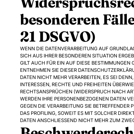
Widerspruchsrec
besonderen Fäll
21 DSGVO)
WENN DIE DATENVERARBEITUNG AUF GRUNDLAGE V
SICH AUS IHRER BESONDEREN SITUATION ERGE
GILT AUCH FÜR EIN AUF DIESE BESTIMMUNGEN 
ENTNEHMEN SIE DIESER DATENSCHUTZERKLÄRU
DATEN NICHT MEHR VERARBEITEN, ES SEI DEN
INTERESSEN, RECHTE UND FREIHEITEN ÜBERW
RECHTSANSPRÜCHEN (WIDERSPRUCH NACH ART. 
WERDEN IHRE PERSONENBEZOGENEN DATEN VERA
GEGEN DIE VERARBEITUNG SIE BETREFFENDER
DAS PROFILING, SOWEIT ES MIT SOLCHER DIR
DATEN ANSCHLIESSEND NICHT MEHR ZUM ZWEC
Beschwerde­recht