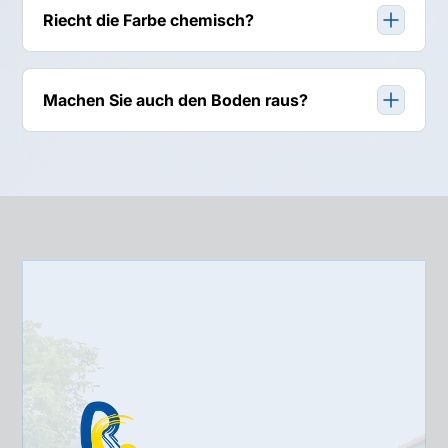
Staubschutztüren mit Reißverschluss, sodass
Riecht die Farbe chemisch?
angrenzende Räume und Flure komplett sauber
bleiben.
Nein. Im Innenbereich nutzen wir standardmäßig
lösemittel- und weichmacherfreie Farben (ELF). Für
Machen Sie auch den Boden raus?
Schlafzimmer bieten wir spezielle Bio-Silikatfarben an.
Ja. Wir entfernen alte Teppiche oder Laminat inkl.
fachgerechter Entsorgung, bevor wir den neuen
Designbelag verlegen. Alles aus einer Hand.